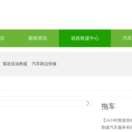
目
新闻资讯
道路救援中心
汽车
紧急送油救援
汽车路边快修
1
/1
拖车
【24小时救援热线
救援汽车服务有限